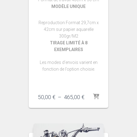
MODÈLE UNIQUE
Reproduction Format 29,7cm x
42cm sur papier aquarelle
300gr/M2
TIRAGE LIMITÉ À 8
EXEMPLAIRES
Les modes d’envois varient en
fonction de l’option choisie.
Plage
50,00
€
–
465,00
€
de
prix :
50,00 €
à
465,00 €