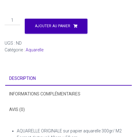
quantité
de
AJOUTER AU PANIER
TRIUMPH
1200
UGS :
ND
R
Catégorie :
Aquarelle
THRUXTON
DESCRIPTION
INFORMATIONS COMPLÉMENTAIRES
AVIS (0)
AQUARELLE ORIGINALE sur papier aquarelle 300gr/ M2