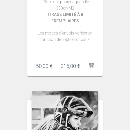
42cm sur papier aquarelle
300gr/M2
TIRAGE LIMITÉ À 8
EXEMPLAIRES
Les modes d’envois varient en
fonction de l’option choisie.
Plage
50,00
€
–
315,00
€
de
prix :
50,00 €
à
315,00 €