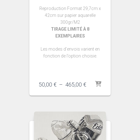
Reproduction Format 29,7cm x
42cm sur papier aquarelle
300gr/M2
TIRAGE LIMITÉ À 8
EXEMPLAIRES
Les modes d’envois varient en
fonction de l’option choisie.
Plage
50,00
€
–
465,00
€
de
prix :
50,00 €
à
465,00 €