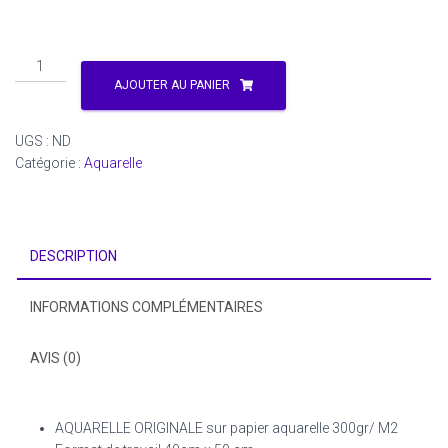
quantité
de
AJOUTER AU PANIER
Dakar
:
UGS :
ND
Daniel
Catégorie :
Aquarelle
Sanders
DESCRIPTION
INFORMATIONS COMPLÉMENTAIRES
AVIS (0)
AQUARELLE ORIGINALE sur papier aquarelle 300gr/ M2