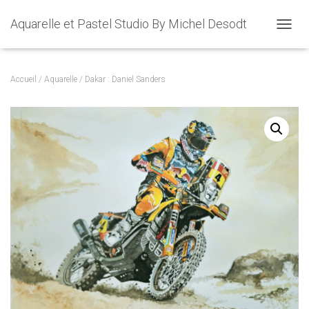
Aquarelle et Pastel Studio By Michel Desodt
OUVRI
Accueil
/
Aquarelle
/ Dakar : Daniel Sanders