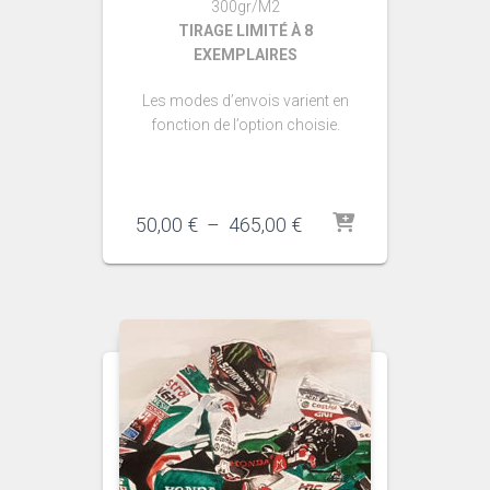
300gr/M2
TIRAGE LIMITÉ À 8
EXEMPLAIRES
Les modes d’envois varient en
fonction de l’option choisie.
Plage
50,00
€
–
465,00
€
de
prix :
50,00 €
à
465,00 €